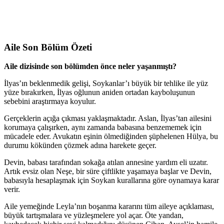
Aile Son Bölüm Özeti
Aile dizisinde son bölümden önce neler yaşanmıştı?
İlyas’ın beklenmedik gelişi, Soykanlar’ı büyük bir tehlike ile yüz
yüze bırakırken, İlyas oğlunun aniden ortadan kayboluşunun
sebebini araştırmaya koyulur.
Gerçeklerin açığa çıkması yaklaşmaktadır. Aslan, İlyas’tan ailesini
korumaya çalışırken, aynı zamanda babasına benzememek için
mücadele eder. Avukatın eşinin ölmediğinden şüphelenen Hülya, bu
durumu kökünden çözmek adına harekete geçer.
Devin, babası tarafından sokağa atılan annesine yardım eli uzatır.
Artık evsiz olan Neşe, bir süre çiftlikte yaşamaya başlar ve Devin,
babasıyla hesaplaşmak için Soykan kurallarına göre oynamaya karar
verir.
Aile yemeğinde Leyla’nın boşanma kararını tüm aileye açıklaması,
büyük tartışmalara ve yüzleşmelere yol açar. Öte yandan,