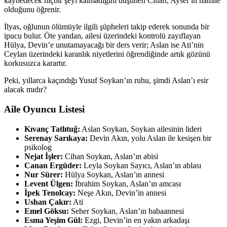
kaybedecek hiçbir şeyi kalmadığını düşünen Cihan, Aysel’in hamile
olduğunu öğrenir.
İlyas, oğlunun ölümüyle ilgili şüpheleri takip ederek sonunda bir
ipucu bulur. Öte yandan, ailesi üzerindeki kontrolü zayıflayan
Hülya, Devin’e unutamayacağı bir ders verir; Aslan ise Ati’nin
Ceylan üzerindeki karanlık niyetlerini öğrendiğinde artık gözünü
korkusuzca karartır.
Peki, yıllarca kaçındığı Yusuf Soykan’ın ruhu, şimdi Aslan’ı esir
alacak mıdır?
Aile Oyuncu Listesi
Kıvanç Tatlıtuğ:
Aslan Soykan, Soykan ailesinin lideri
Serenay Sarıkaya:
Devin Akın, yolu Aslan ile kesişen bir
psikolog
Nejat İşler:
Cihan Soykan, Aslan’ın abisi
Canan Ergüder:
Leyla Soykan Sayıcı, Aslan’ın ablası
Nur Sürer:
Hülya Soykan, Aslan’ın annesi
Levent Ülgen:
İbrahim Soykan, Aslan’ın amcası
İpek Tenolcay:
Neşe Akın, Devin’in annesi
Ushan Çakır:
Ati
Emel Göksu:
Seher Soykan, Aslan’ın babaannesi
Esma Yeşim Gül:
Ezgi, Devin’in en yakın arkadaşı