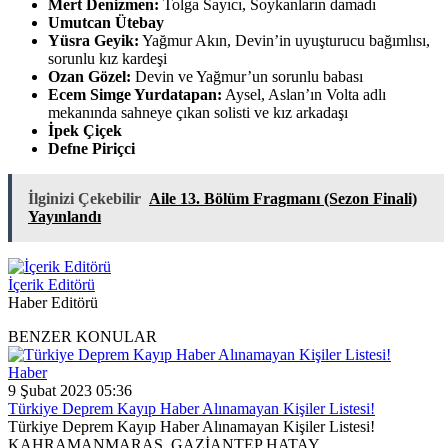
Mert Denizmen:
Tolga Sayıcı, Soykanların damadı
Umutcan Ütebay
Yüsra Geyik:
Yağmur Akın, Devin’in uyuşturucu bağımlısı,
sorunlu kız kardeşi
Ozan Gözel:
Devin ve Yağmur’un sorunlu babası
Ecem Simge Yurdatapan:
Aysel, Aslan’ın Volta adlı
mekanında sahneye çıkan solisti ve kız arkadaşı
İpek Çiçek
Defne Piriçci
İlginizi Çekebilir
Aile 13. Bölüm Fragmanı (Sezon Finali)
Yayınlandı
İçerik Editörü
Haber Editörü
BENZER KONULAR
Haber
9 Şubat 2023 05:36
Türkiye Deprem Kayıp Haber Alınamayan Kişiler Listesi!
Türkiye Deprem Kayıp Haber Alınamayan Kişiler Listesi!
KAHRAMANMARAŞ GAZİANTEP HATAY...