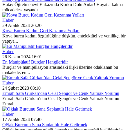
Hatay Öğretmenevi Enkazında Korku Dolu Anlar! Hayatta kalma
mücadelesi yaşandı...
Haber
29 Aralık 2024 20:20
Kova Burcu Kadını Geri Kazanma Yolları
Kova burcu kadını özgürlüğüne düşkün, entelektüel ve yenilikçi bir
yapıya...
Haber
26 Kasım 2024 16:01
En Manipülatif Burçlar Hangileridir
Burçlar ve manipülasyon arasındaki ilişki üzerine odaklanan bu
makalede, en...
Haber
24 Şubat 2023 03:10
Emrah Safa Gürkan’dan Celal Şengör ve Cenk Yaltırak Yorumu
Emrah Safa Gürkan’dan Celal Şengör ve Cenk Yaltırak Yorumu
Emrah...
Haber
17 Aralık 2024 07:40
Oğlak Burcunu Sana Saplantılı Hale Getirmek
Oğlak burcu insanları güçlü, kararlı ve biraz mesafeli kişilikleriyle