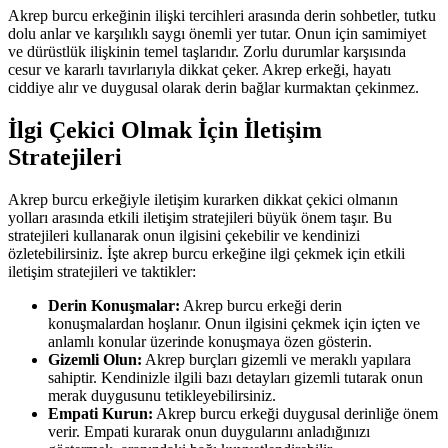
Akrep burcu erkeğinin ilişki tercihleri arasında derin sohbetler, tutku
dolu anlar ve karşılıklı saygı önemli yer tutar. Onun için samimiyet
ve dürüstlük ilişkinin temel taşlarıdır. Zorlu durumlar karşısında
cesur ve kararlı tavırlarıyla dikkat çeker. Akrep erkeği, hayatı
ciddiye alır ve duygusal olarak derin bağlar kurmaktan çekinmez.
İlgi Çekici Olmak İçin İletişim
Stratejileri
Akrep burcu erkeğiyle iletişim kurarken dikkat çekici olmanın
yolları arasında etkili iletişim stratejileri büyük önem taşır. Bu
stratejileri kullanarak onun ilgisini çekebilir ve kendinizi
özletebilirsiniz. İşte akrep burcu erkeğine ilgi çekmek için etkili
iletişim stratejileri ve taktikler:
Derin Konuşmalar:
Akrep burcu erkeği derin
konuşmalardan hoşlanır. Onun ilgisini çekmek için içten ve
anlamlı konular üzerinde konuşmaya özen gösterin.
Gizemli Olun:
Akrep burçları gizemli ve meraklı yapılara
sahiptir. Kendinizle ilgili bazı detayları gizemli tutarak onun
merak duygusunu tetikleyebilirsiniz.
Empati Kurun:
Akrep burcu erkeği duygusal derinliğe önem
verir. Empati kurarak onun duygularını anladığınızı