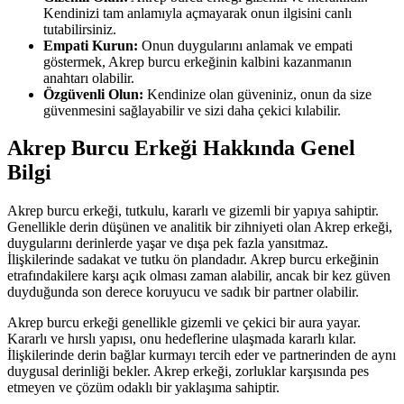
Kendinizi tam anlamıyla açmayarak onun ilgisini canlı
tutabilirsiniz.
Empati Kurun:
Onun duygularını anlamak ve empati
göstermek, Akrep burcu erkeğinin kalbini kazanmanın
anahtarı olabilir.
Özgüvenli Olun:
Kendinize olan güveniniz, onun da size
güvenmesini sağlayabilir ve sizi daha çekici kılabilir.
Akrep Burcu Erkeği Hakkında Genel
Bilgi
Akrep burcu erkeği, tutkulu, kararlı ve gizemli bir yapıya sahiptir.
Genellikle derin düşünen ve analitik bir zihniyeti olan Akrep erkeği,
duygularını derinlerde yaşar ve dışa pek fazla yansıtmaz.
İlişkilerinde sadakat ve tutku ön plandadır. Akrep burcu erkeğinin
etrafındakilere karşı açık olması zaman alabilir, ancak bir kez güven
duyduğunda son derece koruyucu ve sadık bir partner olabilir.
Akrep burcu erkeği genellikle gizemli ve çekici bir aura yayar.
Kararlı ve hırslı yapısı, onu hedeflerine ulaşmada kararlı kılar.
İlişkilerinde derin bağlar kurmayı tercih eder ve partnerinden de aynı
duygusal derinliği bekler. Akrep erkeği, zorluklar karşısında pes
etmeyen ve çözüm odaklı bir yaklaşıma sahiptir.