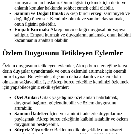
konuşmalardan hoşlanır. Onun ilgisini çekmek için derin ve
anlamlı konular hakkında sohbet etmek etkili olabilir.
Samimi ve Doğal Olmak:
Akrep burcu erkeği samimiyeti ve
doğallığı önemser. Kendiniz olmak ve samimi davranmak,
onun ilgisini çekebilir.
Empati Kurmak:
Akrep burcu erkeği duygusal bir yapıya
sahiptir. Empati kurmak ve duygularını anlamak, onun kalbini
kazanmanın anahtarı olabilir.
Özlem Duygusunu Tetikleyen Eylemler
Özlem duygusunu tetikleyen eylemler, Akrep burcu erkeğine karşı
derin duygular uyandırmak ve onun özlemini artırmak için önemli
bir rol oynar. Bu eylemler, ilişkinin daha anlamlı ve özlem dolu
olmasını sağlayabilir. İşte Akrep burcu erkeğine kendinizi özletmek
için yapabileceğiniz etkili eylemler:
Özel Anılar:
Ortak yaşadığınız özel anıları hatırlatmak,
duygusal bağınızı güçlendirebilir ve özlem duygusunu
artırabilir.
Samimi İfadeler:
İçten ve samimi ifadelerle duygularınızı
paylaşmak, Akrep burcu erkeğinin kalbini ısıtabilir ve özlem
duygusunu besleyebilir.
Sürpriz Ziyaretler:
Beklenmedik bir şekilde onu ziyaret