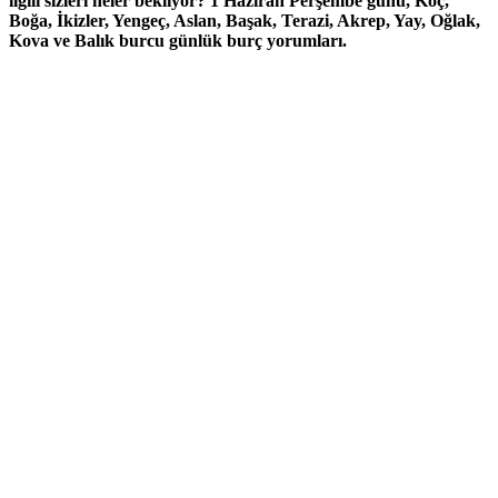
ilgili sizleri neler bekliyor? 1 Haziran Perşembe günü, Koç,
Boğa, İkizler, Yengeç, Aslan, Başak, Terazi, Akrep, Yay, Oğlak,
Kova ve Balık burcu günlük burç yorumları.