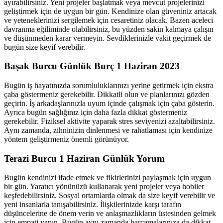
ayırabilirsiniz. Yeni projeler başlatmak veya mevcut projelerinizi
geliştirmek için de uygun bir gün. Kendinize olan güveniniz artacak
ve yeteneklerinizi sergilemek için cesaretiniz olacak. Bazen aceleci
davranma eğiliminde olabilirsiniz, bu yüzden sakin kalmaya çalışın
ve düşünmeden karar vermeyin. Sevdiklerinizle vakit geçirmek de
bugün size keyif verebilir.
Başak Burcu Günlük Burç 1 Haziran 2023
Bugün iş hayatınızda sorumluluklarınızı yerine getirmek için ekstra
çaba göstermeniz gerekebilir. Dikkatli olun ve planlarınızı gözden
geçirin. İş arkadaşlarınızla uyum içinde çalışmak için çaba gösterin.
Ayrıca bugün sağlığınız için daha fazla dikkat göstermeniz
gerekebilir. Fiziksel aktivite yaparak stres seviyenizi azaltabilirsiniz.
Aynı zamanda, zihninizin dinlenmesi ve rahatlaması için kendinize
yöntem geliştirmeniz önemli görünüyor.
Terazi Burcu 1 Haziran Günlük Yorum
Bugün kendinizi ifade etmek ve fikirlerinizi paylaşmak için uygun
bir gün. Yaratıcı yönünüzü kullanarak yeni projeler veya hobiler
keşfedebilirsiniz. Sosyal ortamlarda olmak da size keyif verebilir ve
yeni insanlarla tanışabilirsiniz. İlişkilerinizde karşı tarafın
düşüncelerine de önem verin ve anlaşmazlıkların üstesinden gelmek
için empati yapın. Bugün aynı zamanda harcamalarınıza da dikkat