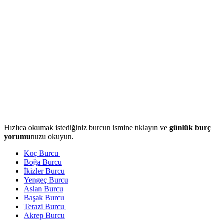
Hızlıca okumak istediğiniz burcun ismine tıklayın ve
günlük burç
yorumu
nuzu okuyun.
Koç Burcu
Boğa Burcu
İkizler Burcu
Yengeç Burcu
Aslan Burcu
Başak Burcu
Terazi Burcu
Akrep Burcu