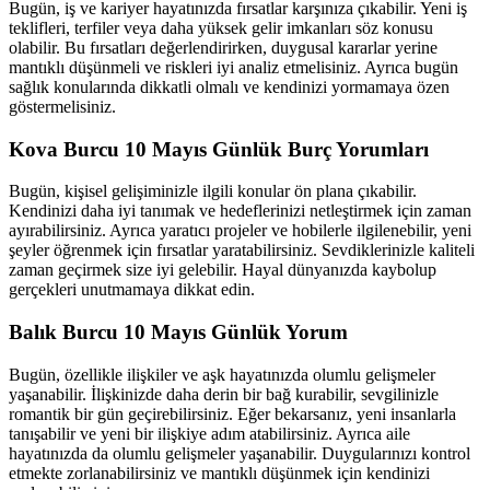
Bugün, iş ve kariyer hayatınızda fırsatlar karşınıza çıkabilir. Yeni iş
teklifleri, terfiler veya daha yüksek gelir imkanları söz konusu
olabilir. Bu fırsatları değerlendirirken, duygusal kararlar yerine
mantıklı düşünmeli ve riskleri iyi analiz etmelisiniz. Ayrıca bugün
sağlık konularında dikkatli olmalı ve kendinizi yormamaya özen
göstermelisiniz.
Kova Burcu 10 Mayıs Günlük Burç Yorumları
Bugün, kişisel gelişiminizle ilgili konular ön plana çıkabilir.
Kendinizi daha iyi tanımak ve hedeflerinizi netleştirmek için zaman
ayırabilirsiniz. Ayrıca yaratıcı projeler ve hobilerle ilgilenebilir, yeni
şeyler öğrenmek için fırsatlar yaratabilirsiniz. Sevdiklerinizle kaliteli
zaman geçirmek size iyi gelebilir. Hayal dünyanızda kaybolup
gerçekleri unutmamaya dikkat edin.
Balık Burcu 10 Mayıs Günlük Yorum
Bugün, özellikle ilişkiler ve aşk hayatınızda olumlu gelişmeler
yaşanabilir. İlişkinizde daha derin bir bağ kurabilir, sevgilinizle
romantik bir gün geçirebilirsiniz. Eğer bekarsanız, yeni insanlarla
tanışabilir ve yeni bir ilişkiye adım atabilirsiniz. Ayrıca aile
hayatınızda da olumlu gelişmeler yaşanabilir. Duygularınızı kontrol
etmekte zorlanabilirsiniz ve mantıklı düşünmek için kendinizi