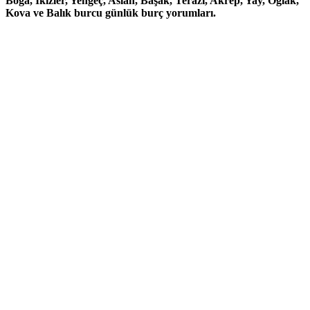
Boğa, İkizler, Yengeç, Aslan, Başak, Terazi, Akrep, Yay, Oğlak,
Kova ve Balık burcu günlük burç yorumları.