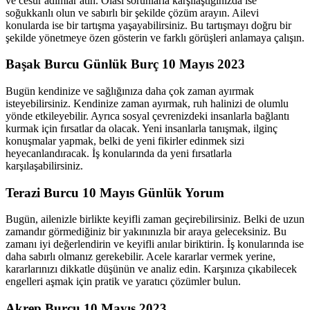
ve cesur adımlar atın. Olası sorunlarla karşılaştığınızda ise
soğukkanlı olun ve sabırlı bir şekilde çözüm arayın. Ailevi
konularda ise bir tartışma yaşayabilirsiniz. Bu tartışmayı doğru bir
şekilde yönetmeye özen gösterin ve farklı görüşleri anlamaya çalışın.
Başak Burcu Günlük Burç 10 Mayıs 2023
Bugün kendinize ve sağlığınıza daha çok zaman ayırmak
isteyebilirsiniz. Kendinize zaman ayırmak, ruh halinizi de olumlu
yönde etkileyebilir. Ayrıca sosyal çevrenizdeki insanlarla bağlantı
kurmak için fırsatlar da olacak. Yeni insanlarla tanışmak, ilginç
konuşmalar yapmak, belki de yeni fikirler edinmek sizi
heyecanlandıracak. İş konularında da yeni fırsatlarla
karşılaşabilirsiniz.
Terazi Burcu 10 Mayıs Günlük Yorum
Bugün, ailenizle birlikte keyifli zaman geçirebilirsiniz. Belki de uzun
zamandır görmediğiniz bir yakınınızla bir araya geleceksiniz. Bu
zamanı iyi değerlendirin ve keyifli anılar biriktirin. İş konularında ise
daha sabırlı olmanız gerekebilir. Acele kararlar vermek yerine,
kararlarınızı dikkatle düşünün ve analiz edin. Karşınıza çıkabilecek
engelleri aşmak için pratik ve yaratıcı çözümler bulun.
Akrep Burcu 10 Mayıs 2023