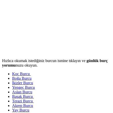
Hızlıca okumak istediğiniz burcun ismine tıklayın ve
günlük burç
yorumu
nuzu okuyun.
Koç Burcu
Boğa Burcu
İkizler Burcu
Yengeç Burcu
Aslan Burcu
Başak Burcu
Terazi Burcu
Akrep Burcu
Yay Burcu