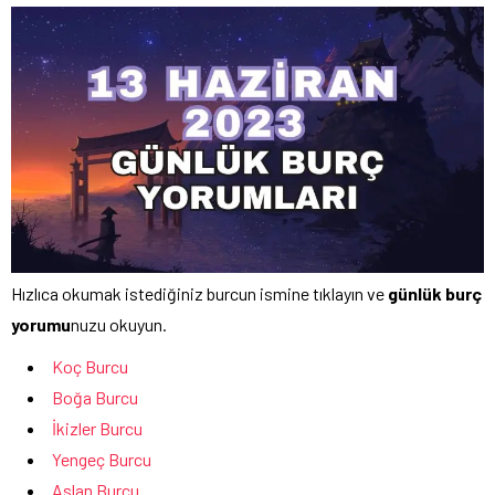
Hızlıca okumak istediğiniz burcun ismine tıklayın ve
günlük burç
yorumu
nuzu okuyun.
Koç Burcu
Boğa Burcu
İkizler Burcu
Yengeç Burcu
Aslan Burcu