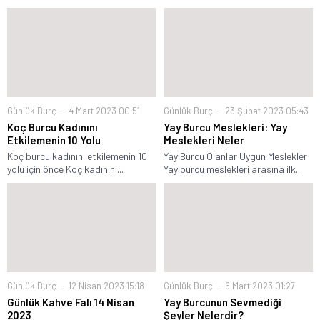
Günlük Burç
4 Mart 2023 00:51
Günlük Burç
23 Şubat 2023 05:43
Koç Burcu Kadınını
Yay Burcu Meslekleri: Yay
Etkilemenin 10 Yolu
Meslekleri Neler
Koç burcu kadınını etkilemenin 10
Yay Burcu Olanlar Uygun Meslekler
yolu için önce Koç kadınını...
Yay burcu meslekleri arasına ilk...
Günlük Burç
12 Nisan 2023 15:18
Günlük Burç
6 Mart 2023 01:27
Günlük Kahve Falı 14 Nisan
Yay Burcunun Sevmediği
2023
Şeyler Nelerdir?