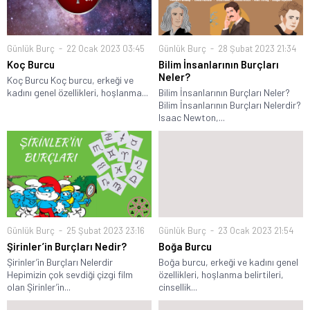
Günlük Burç
22 Ocak 2023 03:45
Günlük Burç
28 Şubat 2023 21:34
Koç Burcu
Bilim İnsanlarının Burçları
Neler?
Koç Burcu Koç burcu, erkeği ve
kadını genel özellikleri, hoşlanma...
Bilim İnsanlarının Burçları Neler?
Bilim İnsanlarının Burçları Nelerdir?
Isaac Newton,...
Günlük Burç
25 Şubat 2023 23:16
Günlük Burç
23 Ocak 2023 21:54
Şirinler’in Burçları Nedir?
Boğa Burcu
Şirinler’in Burçları Nelerdir
Boğa burcu, erkeği ve kadını genel
Hepimizin çok sevdiği çizgi film
özellikleri, hoşlanma belirtileri,
olan Şirinler’in...
cinsellik...