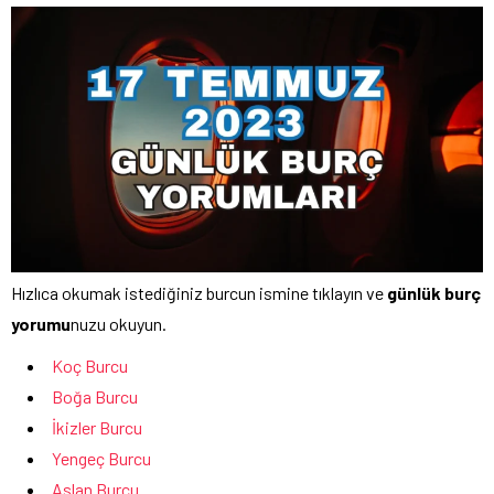
Hızlıca okumak istediğiniz burcun ismine tıklayın ve
günlük burç
yorumu
nuzu okuyun.
Koç Burcu
Boğa Burcu
İkizler Burcu
Yengeç Burcu
Aslan Burcu