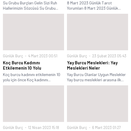
Su Grubu Burçları Gelin Sizi Ruh
8 Mart 2023 Günlük Tarot
Hallerimizin Sözcüsü Su Grubu...
Yorumları 8 Mart 2023 Günlük...
Günlük Burç
4 Mart 2023 00:51
Günlük Burç
23 Şubat 2023 05:43
Koç Burcu Kadınını
Yay Burcu Meslekleri: Yay
Etkilemenin 10 Yolu
Meslekleri Neler
Koç burcu kadınını etkilemenin 10
Yay Burcu Olanlar Uygun Meslekler
yolu için önce Koç kadınını...
Yay burcu meslekleri arasına ilk...
Günlük Burç
12 Nisan 2023 15:18
Günlük Burç
6 Mart 2023 01:27