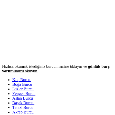
Hızlıca okumak istediğiniz burcun ismine tıklayın ve
günlük burç
yorumu
nuzu okuyun.
Koç Burcu
Boğa Burcu
İkizler Burcu
Yengeç Burcu
Aslan Burcu
Başak Burcu
Terazi Burcu
Akrep Burcu