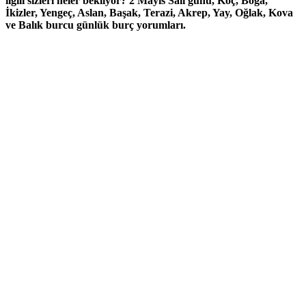
ilgili sizleri neler bekliyor? 2 Mayıs Salı günü, Koç, Boğa,
İkizler, Yengeç, Aslan, Başak, Terazi, Akrep, Yay, Oğlak, Kova
ve Balık burcu günlük burç yorumları.