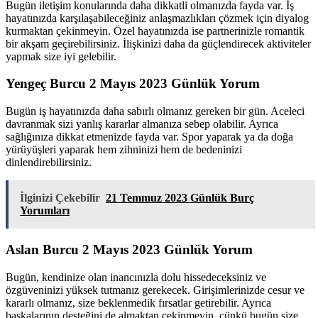
Bugün iletişim konularında daha dikkatli olmanızda fayda var. İş
hayatınızda karşılaşabileceğiniz anlaşmazlıkları çözmek için diyalog
kurmaktan çekinmeyin. Özel hayatınızda ise partnerinizle romantik
bir akşam geçirebilirsiniz. İlişkinizi daha da güçlendirecek aktiviteler
yapmak size iyi gelebilir.
Yengeç Burcu 2 Mayıs 2023 Günlük Yorum
Bugün iş hayatınızda daha sabırlı olmanız gereken bir gün. Aceleci
davranmak sizi yanlış kararlar almanıza sebep olabilir. Ayrıca
sağlığınıza dikkat etmenizde fayda var. Spor yaparak ya da doğa
yürüyüşleri yaparak hem zihninizi hem de bedeninizi
dinlendirebilirsiniz.
İlginizi Çekebilir
21 Temmuz 2023 Günlük Burç
Yorumları
Aslan Burcu 2 Mayıs 2023 Günlük Yorum
Bugün, kendinize olan inancınızla dolu hissedeceksiniz ve
özgüveninizi yüksek tutmanız gerekecek. Girişimlerinizde cesur ve
kararlı olmanız, size beklenmedik fırsatlar getirebilir. Ayrıca
başkalarının desteğini de almaktan çekinmeyin, çünkü bugün size