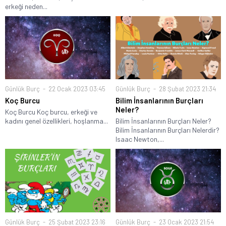
erkeği neden...
Günlük Burç
22 Ocak 2023 03:45
Günlük Burç
28 Şubat 2023 21:34
Koç Burcu
Bilim İnsanlarının Burçları
Neler?
Koç Burcu Koç burcu, erkeği ve
kadını genel özellikleri, hoşlanma...
Bilim İnsanlarının Burçları Neler?
Bilim İnsanlarının Burçları Nelerdir?
Isaac Newton,...
Günlük Burç
25 Şubat 2023 23:16
Günlük Burç
23 Ocak 2023 21:54