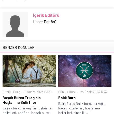
İçerik Editörü
Haber Editörü
BENZER KONULAR
Günlük Burç
6 Şubat 2023 03:31
Günlük Burç
24 Ocak 2023 17:32
Başak Burcu Erkeğinin
Balık Burcu
Hoşlanma Belirtileri
Balık Burcu Balık burcu, erkeği,
Başak burcu erkeğinin hoşlanma
kadını, özellikleri, hoşlanma
belirtileri, zaafları, başak burcu
belirtileri, cinsellik...