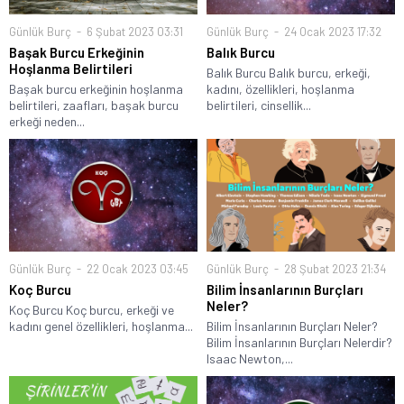
Günlük Burç
6 Şubat 2023 03:31
Günlük Burç
24 Ocak 2023 17:32
Başak Burcu Erkeğinin
Balık Burcu
Hoşlanma Belirtileri
Balık Burcu Balık burcu, erkeği,
Başak burcu erkeğinin hoşlanma
kadını, özellikleri, hoşlanma
belirtileri, zaafları, başak burcu
belirtileri, cinsellik...
erkeği neden...
Günlük Burç
22 Ocak 2023 03:45
Günlük Burç
28 Şubat 2023 21:34
Koç Burcu
Bilim İnsanlarının Burçları
Neler?
Koç Burcu Koç burcu, erkeği ve
kadını genel özellikleri, hoşlanma...
Bilim İnsanlarının Burçları Neler?
Bilim İnsanlarının Burçları Nelerdir?
Isaac Newton,...