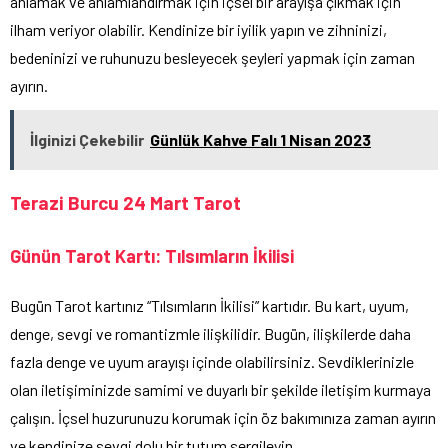
anlamak ve anlamlandırmak için içsel bir arayışa çıkmak için
ilham veriyor olabilir. Kendinize bir iyilik yapın ve zihninizi,
bedeninizi ve ruhunuzu besleyecek şeyleri yapmak için zaman
ayırın.
İlginizi Çekebilir
Günlük Kahve Falı 1 Nisan 2023
Terazi Burcu 24 Mart Tarot
Günün Tarot Kartı: Tılsımların İkilisi
Bugün Tarot kartınız “Tılsımların İkilisi” kartıdır. Bu kart, uyum,
denge, sevgi ve romantizmle ilişkilidir. Bugün, ilişkilerde daha
fazla denge ve uyum arayışı içinde olabilirsiniz. Sevdiklerinizle
olan iletişiminizde samimi ve duyarlı bir şekilde iletişim kurmaya
çalışın. İçsel huzurunuzu korumak için öz bakımınıza zaman ayırın
ve kendinize sevgi dolu bir tutum sergileyin.