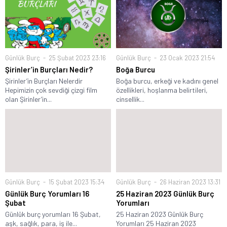
Günlük Burç
25 Şubat 2023 23:16
Günlük Burç
23 Ocak 2023 21:54
Şirinler’in Burçları Nedir?
Boğa Burcu
Şirinler’in Burçları Nelerdir
Boğa burcu, erkeği ve kadını genel
Hepimizin çok sevdiği çizgi film
özellikleri, hoşlanma belirtileri,
olan Şirinler’in...
cinsellik...
Günlük Burç
15 Şubat 2023 15:34
Günlük Burç
26 Haziran 2023 13:31
Günlük Burç Yorumları 16
25 Haziran 2023 Günlük Burç
Şubat
Yorumları
Günlük burç yorumları 16 Şubat,
25 Haziran 2023 Günlük Burç
aşk, sağlık, para, iş ile...
Yorumları 25 Haziran 2023