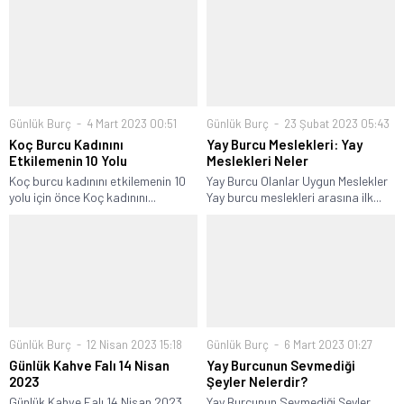
Günlük Burç
4 Mart 2023 00:51
Günlük Burç
23 Şubat 2023 05:43
Koç Burcu Kadınını
Yay Burcu Meslekleri: Yay
Etkilemenin 10 Yolu
Meslekleri Neler
Koç burcu kadınını etkilemenin 10
Yay Burcu Olanlar Uygun Meslekler
yolu için önce Koç kadınını...
Yay burcu meslekleri arasına ilk...
Günlük Burç
12 Nisan 2023 15:18
Günlük Burç
6 Mart 2023 01:27
Günlük Kahve Falı 14 Nisan
Yay Burcunun Sevmediği
2023
Şeyler Nelerdir?
Günlük Kahve Falı 14 Nisan 2023
Yay Burcunun Sevmediği Şeyler