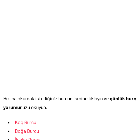
Hızlıca okumak istediğiniz burcun ismine tıklayın ve
günlük burç
yorumu
nuzu okuyun.
Koç Burcu
Boğa Burcu
İkizler Burcu