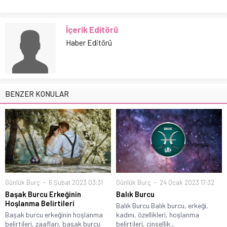
İçerik Editörü
Haber Editörü
BENZER KONULAR
Günlük Burç
6 Şubat 2023 03:31
Günlük Burç
24 Ocak 2023 17:32
Başak Burcu Erkeğinin
Balık Burcu
Hoşlanma Belirtileri
Balık Burcu Balık burcu, erkeği,
Başak burcu erkeğinin hoşlanma
kadını, özellikleri, hoşlanma
belirtileri, zaafları, başak burcu
belirtileri, cinsellik...