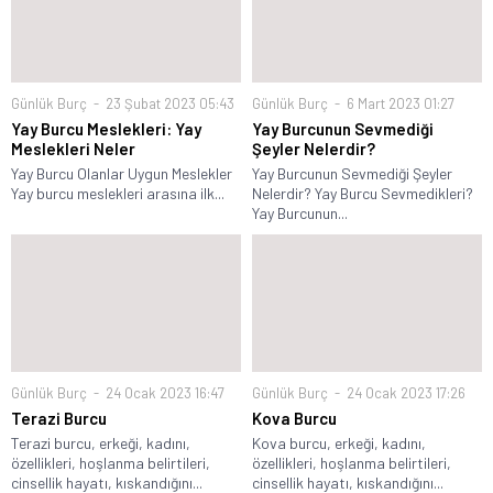
Günlük Burç
23 Şubat 2023 05:43
Günlük Burç
6 Mart 2023 01:27
Yay Burcu Meslekleri: Yay
Yay Burcunun Sevmediği
Meslekleri Neler
Şeyler Nelerdir?
Yay Burcu Olanlar Uygun Meslekler
Yay Burcunun Sevmediği Şeyler
Yay burcu meslekleri arasına ilk...
Nelerdir? Yay Burcu Sevmedikleri?
Yay Burcunun...
Günlük Burç
24 Ocak 2023 16:47
Günlük Burç
24 Ocak 2023 17:26
Terazi Burcu
Kova Burcu
Terazi burcu, erkeği, kadını,
Kova burcu, erkeği, kadını,
özellikleri, hoşlanma belirtileri,
özellikleri, hoşlanma belirtileri,
cinsellik hayatı, kıskandığını...
cinsellik hayatı, kıskandığını...