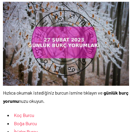
Hızlıca okumak istediğiniz burcun ismine tıklayın ve
günlük burç
yorumu
nuzu okuyun.
Koç Burcu
Boğa Burcu
İkizler Burcu