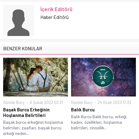
İçerik Editörü
Haber Editörü
BENZER KONULAR
Günlük Burç
6 Şubat 2023 03:31
Günlük Burç
24 Ocak 2023 17:32
Başak Burcu Erkeğinin
Balık Burcu
Hoşlanma Belirtileri
Balık Burcu Balık burcu, erkeği,
Başak burcu erkeğinin hoşlanma
kadını, özellikleri, hoşlanma
belirtileri, zaafları, başak burcu
belirtileri, cinsellik...
erkeği neden...