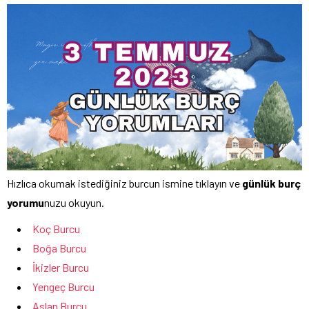
Hızlıca okumak istediğiniz burcun ismine tıklayın ve
günlük burç
yorumu
nuzu okuyun.
Koç Burcu
Boğa Burcu
İkizler Burcu
Yengeç Burcu
Aslan Burcu