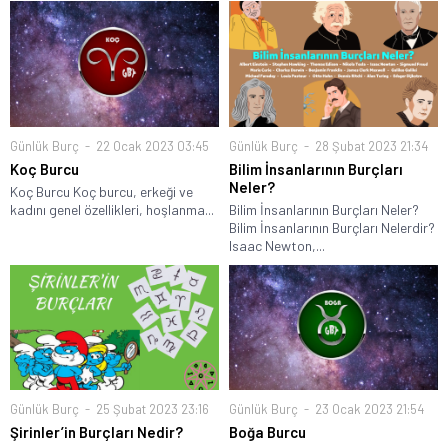
Günlük Burç
22 Ocak 2023 03:45
Günlük Burç
28 Şubat 2023 21:34
Koç Burcu
Bilim İnsanlarının Burçları
Neler?
Koç Burcu Koç burcu, erkeği ve
kadını genel özellikleri, hoşlanma...
Bilim İnsanlarının Burçları Neler?
Bilim İnsanlarının Burçları Nelerdir?
Isaac Newton,...
Günlük Burç
25 Şubat 2023 23:16
Günlük Burç
23 Ocak 2023 21:54
Şirinler’in Burçları Nedir?
Boğa Burcu