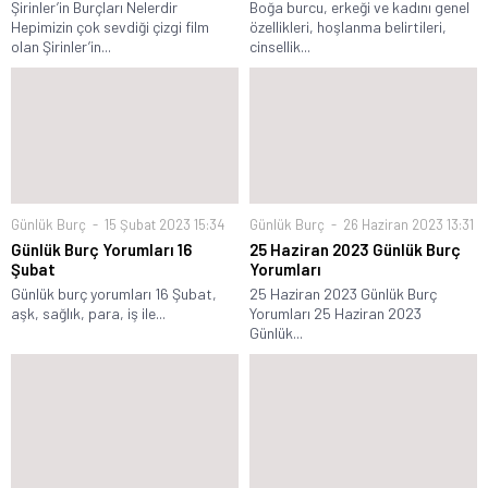
Şirinler’in Burçları Nelerdir
Boğa burcu, erkeği ve kadını genel
Hepimizin çok sevdiği çizgi film
özellikleri, hoşlanma belirtileri,
olan Şirinler’in...
cinsellik...
Günlük Burç
15 Şubat 2023 15:34
Günlük Burç
26 Haziran 2023 13:31
Günlük Burç Yorumları 16
25 Haziran 2023 Günlük Burç
Şubat
Yorumları
Günlük burç yorumları 16 Şubat,
25 Haziran 2023 Günlük Burç
aşk, sağlık, para, iş ile...
Yorumları 25 Haziran 2023
Günlük...