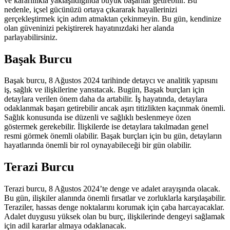
ve kararlılıkla yaklaşıldığında büyük başarılar getirebilir. Bu
nedenle, içsel gücünüzü ortaya çıkararak hayallerinizi
gerçekleştirmek için adım atmaktan çekinmeyin. Bu gün, kendinize
olan güveninizi pekiştirerek hayatınızdaki her alanda
parlayabilirsiniz.
Başak Burcu
Başak burcu, 8 Ağustos 2024 tarihinde detaycı ve analitik yapısını
iş, sağlık ve ilişkilerine yansıtacak. Bugün, Başak burçları için
detaylara verilen önem daha da artabilir. İş hayatında, detaylara
odaklanmak başarı getirebilir ancak aşırı titizlikten kaçınmak önemli.
Sağlık konusunda ise düzenli ve sağlıklı beslenmeye özen
göstermek gerekebilir. İlişkilerde ise detaylara takılmadan genel
resmi görmek önemli olabilir. Başak burçları için bu gün, detayların
hayatlarında önemli bir rol oynayabileceği bir gün olabilir.
Terazi Burcu
Terazi burcu, 8 Ağustos 2024’te denge ve adalet arayışında olacak.
Bu gün, ilişkiler alanında önemli fırsatlar ve zorluklarla karşılaşabilir.
Teraziler, hassas denge noktalarını korumak için çaba harcayacaklar.
Adalet duygusu yüksek olan bu burç, ilişkilerinde dengeyi sağlamak
için adil kararlar almaya odaklanacak.