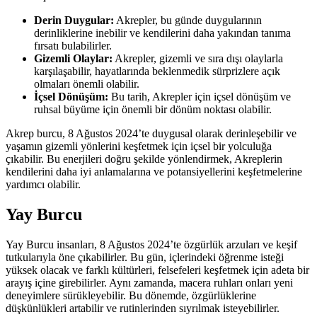
Derin Duygular:
Akrepler, bu günde duygularının
derinliklerine inebilir ve kendilerini daha yakından tanıma
fırsatı bulabilirler.
Gizemli Olaylar:
Akrepler, gizemli ve sıra dışı olaylarla
karşılaşabilir, hayatlarında beklenmedik sürprizlere açık
olmaları önemli olabilir.
İçsel Dönüşüm:
Bu tarih, Akrepler için içsel dönüşüm ve
ruhsal büyüme için önemli bir dönüm noktası olabilir.
Akrep burcu, 8 Ağustos 2024’te duygusal olarak derinleşebilir ve
yaşamın gizemli yönlerini keşfetmek için içsel bir yolculuğa
çıkabilir. Bu enerjileri doğru şekilde yönlendirmek, Akreplerin
kendilerini daha iyi anlamalarına ve potansiyellerini keşfetmelerine
yardımcı olabilir.
Yay Burcu
Yay Burcu insanları, 8 Ağustos 2024’te özgürlük arzuları ve keşif
tutkularıyla öne çıkabilirler. Bu gün, içlerindeki öğrenme isteği
yüksek olacak ve farklı kültürleri, felsefeleri keşfetmek için adeta bir
arayış içine girebilirler. Aynı zamanda, macera ruhları onları yeni
deneyimlere sürükleyebilir. Bu dönemde, özgürlüklerine
düşkünlükleri artabilir ve rutinlerinden sıyrılmak isteyebilirler.