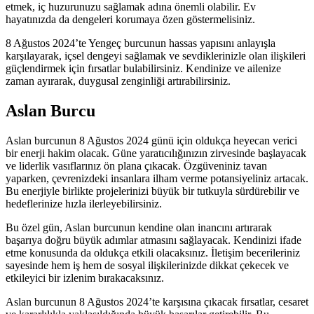
etmek, iç huzurunuzu sağlamak adına önemli olabilir. Ev
hayatınızda da dengeleri korumaya özen göstermelisiniz.
8 Ağustos 2024’te Yengeç burcunun hassas yapısını anlayışla
karşılayarak, içsel dengeyi sağlamak ve sevdiklerinizle olan ilişkileri
güçlendirmek için fırsatlar bulabilirsiniz. Kendinize ve ailenize
zaman ayırarak, duygusal zenginliği artırabilirsiniz.
Aslan Burcu
Aslan burcunun 8 Ağustos 2024 günü için oldukça heyecan verici
bir enerji hakim olacak. Güne yaratıcılığınızın zirvesinde başlayacak
ve liderlik vasıflarınız ön plana çıkacak. Özgüveniniz tavan
yaparken, çevrenizdeki insanlara ilham verme potansiyeliniz artacak.
Bu enerjiyle birlikte projelerinizi büyük bir tutkuyla sürdürebilir ve
hedeflerinize hızla ilerleyebilirsiniz.
Bu özel gün, Aslan burcunun kendine olan inancını artırarak
başarıya doğru büyük adımlar atmasını sağlayacak. Kendinizi ifade
etme konusunda da oldukça etkili olacaksınız. İletişim becerileriniz
sayesinde hem iş hem de sosyal ilişkilerinizde dikkat çekecek ve
etkileyici bir izlenim bırakacaksınız.
Aslan burcunun 8 Ağustos 2024’te karşısına çıkacak fırsatlar, cesaret