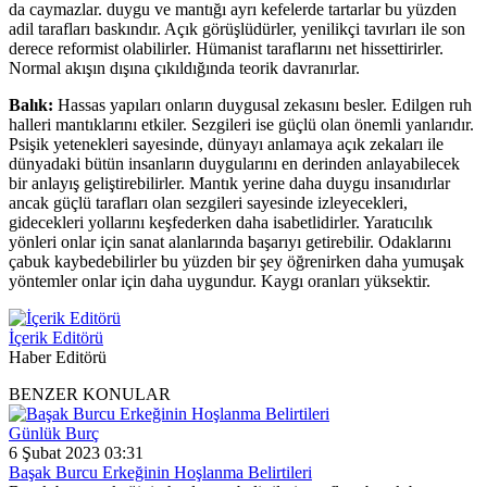
da caymazlar. duygu ve mantığı ayrı kefelerde tartarlar bu yüzden
adil tarafları baskındır. Açık görüşlüdürler, yenilikçi tavırları ile son
derece reformist olabilirler. Hümanist taraflarını net hissettirirler.
Normal akışın dışına çıkıldığında teorik davranırlar.
Balık:
Hassas yapıları onların duygusal zekasını besler. Edilgen ruh
halleri mantıklarını etkiler. Sezgileri ise güçlü olan önemli yanlarıdır.
Psişik yetenekleri sayesinde, dünyayı anlamaya açık zekaları ile
dünyadaki bütün insanların duygularını en derinden anlayabilecek
bir anlayış geliştirebilirler. Mantık yerine daha duygu insanıdırlar
ancak güçlü tarafları olan sezgileri sayesinde izleyecekleri,
gidecekleri yollarını keşfederken daha isabetlidirler. Yaratıcılık
yönleri onlar için sanat alanlarında başarıyı getirebilir. Odaklarını
çabuk kaybedebilirler bu yüzden bir şey öğrenirken daha yumuşak
yöntemler onlar için daha uygundur. Kaygı oranları yüksektir.
İçerik Editörü
Haber Editörü
BENZER KONULAR
Günlük Burç
6 Şubat 2023 03:31
Başak Burcu Erkeğinin Hoşlanma Belirtileri