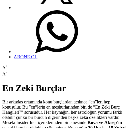
ABONE OL
+
A
-
A
En Zeki Burçlar
Bir arkadaş ortamında konu burçlardan açılınca ”en”leri hep
konuşulur. Bu ”en”lerin en meşhurlarından biri de ”En Zeki Burç
Hangileri?” sorusudur. Her kaynağın, her astroloğun yorumu farklı
olabilir çünkü bir burcun diğerinden başka zeka özellikleri vardır.
Mesela Insider Inc. içeriklerinden bir tanesinde
Kova ve Akrep’in
en zeki burçlar oldukları söyleniyor. Buna göre
20 Ocak – 18 Şubat