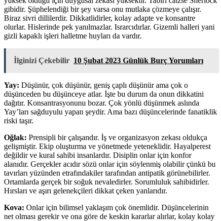
yüksek olduğu için duygusal zekası yüksektir. Tabiri caizse Sherlock
gibidir. Şüphelendiği bir şey varsa onu mutlaka çözmeye çalışır.
Biraz sivri dillilerdir. Dikkatlidirler, kolay adapte ve konsantre
olurlar. Hislerinde pek yanılmazlar. Israrcıdırlar. Gizemli halleri yani
gizli kapaklı işleri halletme huyları da vardır.
İlginizi Çekebilir
10 Şubat 2023 Günlük Burç Yorumları
Yay:
Düşünür, çok düşünür, geniş çaplı düşünür ama çok o
düşünceden bu düşünceye atlar. İşte bu durum da onun dikkatini
dağıtır. Konsantrasyonunu bozar. Çok yönlü düşünmek aslında
Yay’ları sağduyulu yapan şeydir. Ama bazı düşüncelerinde fanatiklik
riski taşır.
Oğlak:
Prensipli bir çalışandır. İş ve organizasyon zekası oldukça
gelişmiştir. Ekip oluşturma ve yönetmede yeteneklidir. Hayalperest
değildir ve kural sahibi insanlardır. Disiplin onlar için konfor
alanıdır. Gerçekler acıdır sözü onlar için söylenmiş olabilir çünkü bu
tavırları yüzünden etrafındakiler tarafından antipatik görünebilirler.
Ortamlarda gerçek bir soğuk nevaledirler. Sorumluluk sahibidirler.
Hırsları ve aşırı gelenekçileri dikkat çeken yanlarıdır.
Kova:
Onlar için bilimsel yaklaşım çok önemlidir. Düşüncelerinin
net olması gerekir ve ona göre de keskin kararlar alırlar, kolay kolay