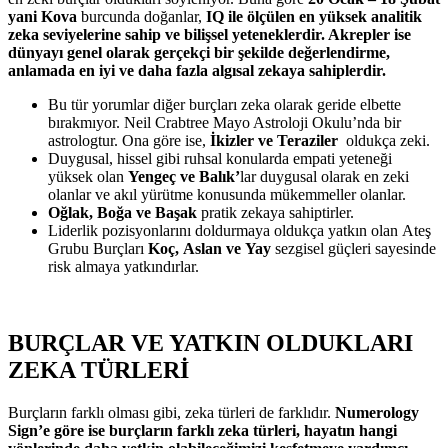
yani Kova
burcunda doğanlar,
IQ ile ölçülen en yüksek analitik
zeka seviyelerine sahip ve bilişsel yeteneklerdir. Akrepler ise
dünyayı genel olarak gerçekçi bir şekilde değerlendirme,
anlamada en iyi ve daha fazla algısal zekaya sahiplerdir.
Bu tür yorumlar diğer burçları zeka olarak geride elbette
bırakmıyor. Neil Crabtree Mayo Astroloji Okulu’nda bir
astrologtur. Ona göre ise,
İkizler ve Teraziler
oldukça zeki.
Duygusal, hissel gibi ruhsal konularda empati yeteneği
yüksek olan
Yengeç ve Balık’
lar duygusal olarak en zeki
olanlar ve akıl yürütme konusunda mükemmeller olanlar.
Oğlak, Boğa ve Başak
pratik zekaya sahiptirler.
Liderlik pozisyonlarını doldurmaya oldukça yatkın olan Ateş
Grubu Burçları
Koç, Aslan ve Yay
sezgisel güçleri sayesinde
risk almaya yatkındırlar.
BURÇLAR VE YATKIN OLDUKLARI
ZEKA TÜRLERİ
Burçların farklı olması gibi, zeka türleri de farklıdır.
Numerology
Sign’e
göre ise burçların farklı zeka türleri, hayatın hangi