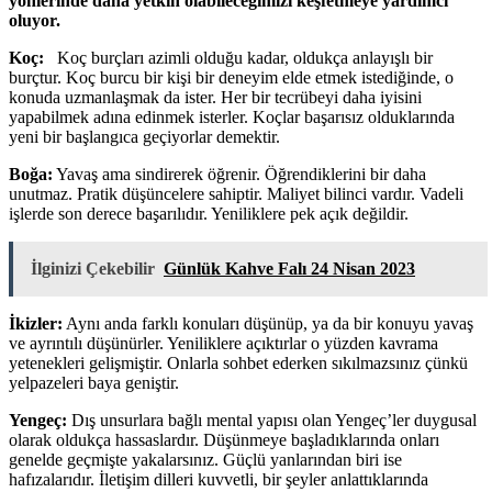
yönlerinde daha yetkin olabileceğimizi keşfetmeye yardımcı
oluyor.
Koç:
Koç burçları azimli olduğu kadar, oldukça anlayışlı bir
burçtur. Koç burcu bir kişi bir deneyim elde etmek istediğinde, o
konuda uzmanlaşmak da ister. Her bir tecrübeyi daha iyisini
yapabilmek adına edinmek isterler. Koçlar başarısız olduklarında
yeni bir başlangıca geçiyorlar demektir.
Boğa:
Yavaş ama sindirerek öğrenir. Öğrendiklerini bir daha
unutmaz. Pratik düşüncelere sahiptir. Maliyet bilinci vardır. Vadeli
işlerde son derece başarılıdır. Yeniliklere pek açık değildir.
İlginizi Çekebilir
Günlük Kahve Falı 24 Nisan 2023
İkizler:
Aynı anda farklı konuları düşünüp, ya da bir konuyu yavaş
ve ayrıntılı düşünürler. Yeniliklere açıktırlar o yüzden kavrama
yetenekleri gelişmiştir. Onlarla sohbet ederken sıkılmazsınız çünkü
yelpazeleri baya geniştir.
Yengeç:
Dış unsurlara bağlı mental yapısı olan Yengeç’ler duygusal
olarak oldukça hassaslardır. Düşünmeye başladıklarında onları
genelde geçmişte yakalarsınız. Güçlü yanlarından biri ise
hafızalarıdır. İletişim dilleri kuvvetli, bir şeyler anlattıklarında