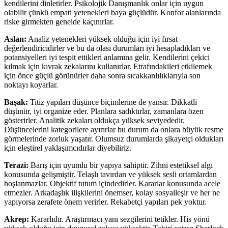
kendilerini dinletirler. Psikolojik Danışmanlık onlar için uygun
olabilir çünkü empati yetenekleri baya güçlüdür. Konfor alanlarında
riske girmekten genelde kaçınırlar.
Aslan:
Analiz yetenekleri yüksek olduğu için iyi fırsat
değerlendiricidirler ve bu da olası durumları iyi hesapladıkları ve
potansiyelleri iyi tespit ettikleri anlamına gelir. Kendilerini çekici
kılmak için kıvrak zekalarını kullanırlar. Etrafındakileri etkilemek
için önce güçlü görünürler daha sonra sıcakkanlılıklarıyla son
noktayı koyarlar.
Başak:
Titiz yapıları düşünce biçimlerine de yansır. Dikkatli
düşünür, iyi organize eder. Planlara sadıktırlar, zamanlara özen
gösterirler. Analitik zekaları oldukça yüksek seviyededir.
Düşüncelerini kategorilere ayırırlar bu durum da onlara büyük resme
görmelerinde zorluk yaşatır. Olumsuz durumlarda şikayetçi oldukları
için eleştirel yaklaşımcıdırlar diyebiliriz.
Terazi:
Barış için uyumlu bir yapıya sahiptir. Zihni estetiksel algı
konusunda gelişmiştir. Telaşlı tavırdan ve yüksek sesli ortamlardan
hoşlanmazlar. Objektif tutum içindedirler. Kararlar konusunda acele
etmezler. Arkadaşlık ilişkilerini önemser, kolay sosyalleşir ve her ne
yapıyorsa zerafete önem verirler. Rekabetçi yapıları pek yoktur.
Akrep:
Kararlıdır. Araştırmacı yanı sezgilerini tetikler. His yönü