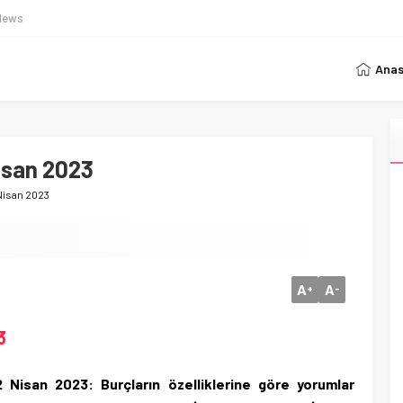
News
Anas
isan 2023
Nisan 2023
A
A
+
-
3
 Nisan 2023: Burçların özelliklerine göre yorumlar