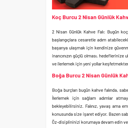
Koç Burcu 2 Nisan Günlük Kahv
2 Nisan Günlük Kahve Falı: Bugün koç bu
başlangıçlara cesaretle adım atabilecekl
başarıya ulaşmak için kendinize güvenm
inancınızın güçlü olması, hedeflerinize 
ve ilerlemek için yeni yollar keşfetmekt
Boğa Burcu 2 Nisan Günlük Kah
Boğa burçları bugün kahve falında, sabırl
İlerlemek için sağlam adımlar atmaya 
bekleyebilirsiniz. Falınız, yavaş ama e
konusunda size işaret ediyor. Bazen sabır
Öz-disiplininizi korumaya devam edin ve