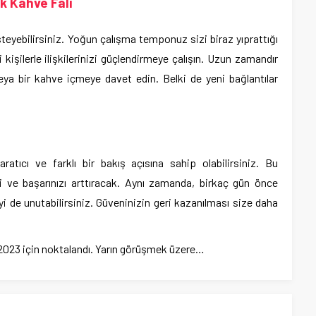
k Kahve Falı
eyebilirsiniz. Yoğun çalışma temponuz sizi biraz yıprattığı
 kişilerle ilişkilerinizi güçlendirmeye çalışın. Uzun zamandır
eya bir kahve içmeye davet edin. Belki de yeni bağlantılar
ratıcı ve farklı bir bakış açısına sahip olabilirsiniz. Bu
inizi ve başarınızı arttıracak. Aynı zamanda, birkaç gün önce
şeyi de unutabilirsiniz. Güveninizin geri kazanılması size daha
 2023 için noktalandı. Yarın görüşmek üzere…