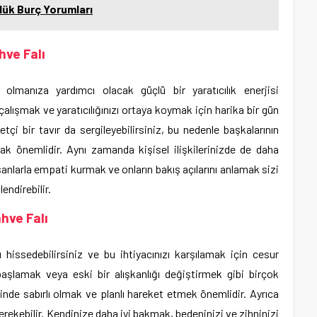
lük Burç Yorumları
hve Falı
ı olmanıza yardımcı olacak güçlü bir yaratıcılık enerjisi
 çalışmak ve yaratıcılığınızı ortaya koymak için harika bir gün
tçi bir tavır da sergileyebilirsiniz, bu nedenle başkalarının
mak önemlidir. Aynı zamanda kişisel ilişkilerinizde de daha
nsanlarla empati kurmak ve onların bakış açılarını anlamak sizi
endirebilir.
hve Falı
 hissedebilirsiniz ve bu ihtiyacınızı karşılamak için cesur
 başlamak veya eski bir alışkanlığı değiştirmek gibi birçok
inde sabırlı olmak ve planlı hareket etmek önemlidir. Ayrıca
rekebilir. Kendinize daha iyi bakmak, bedeninizi ve zihninizi