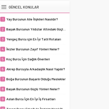
bir ilişki geliştirilebilir. Bu
burcunun başarılı olduğu
kuşağının en titiz ve
burç sadık,...
GÜNCEL KONULAR
meslekler arasında,
düzenli burçlarından biri
sabır, disiplin ve
olarak tanınır. Başak
kararlılık gerektiren
burcunun güçlü yönleri
1
Yay Burcunun Aile İlişkileri Nasıldır?
alanlar öne çıkar. Boğa
arasında öne çıkan en
burçları, doğal olarak...
belirgin özellikleri, işine
2
Başak Burcunun Yıldızlar Altındaki Güçlü Yanları
olan bağlılığı
mükemmeliyetçilik
3
Yengeç Burcu için En İyi Tatil Rotaları
anlayışı ve her şeyin...
4
İkizler Burcunun Zayıf Yönleri Neler?
5
Koç Burcu İçin Sağlık Önerileri
6
Akrep Burcuyla Arkadaşlık Nasıl Yapılır?
7
Boğa Burcunun Başarılı Olduğu Meslekler
8
Başak Burcunun Güçlü Yönleri Neler?
9
Aslan Burcu İçin En İyi İş Fırsatları
10
Terazi Burcu Erkeği ile İletişim Nasıl Olmalı?