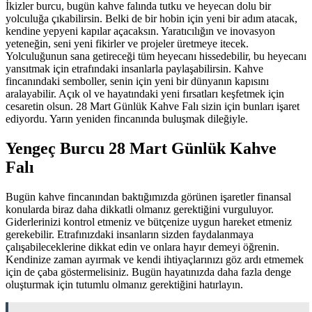
İkizler burcu, bugün kahve falında tutku ve heyecan dolu bir
yolculuğa çıkabilirsin. Belki de bir hobin için yeni bir adım atacak,
kendine yepyeni kapılar açacaksın. Yaratıcılığın ve inovasyon
yeteneğin, seni yeni fikirler ve projeler üretmeye itecek.
Yolculuğunun sana getireceği tüm heyecanı hissedebilir, bu heyecanı
yansıtmak için etrafındaki insanlarla paylaşabilirsin. Kahve
fincanındaki semboller, senin için yeni bir dünyanın kapısını
aralayabilir. Açık ol ve hayatındaki yeni fırsatları keşfetmek için
cesaretin olsun. 28 Mart Günlük Kahve Falı sizin için bunları işaret
ediyordu. Yarın yeniden fincanında buluşmak dileğiyle.
Yengeç Burcu 28 Mart Günlük Kahve
Falı
Bugün kahve fincanından baktığımızda görünen işaretler finansal
konularda biraz daha dikkatli olmanız gerektiğini vurguluyor.
Giderlerinizi kontrol etmeniz ve bütçenize uygun hareket etmeniz
gerekebilir. Etrafınızdaki insanların sizden faydalanmaya
çalışabileceklerine dikkat edin ve onlara hayır demeyi öğrenin.
Kendinize zaman ayırmak ve kendi ihtiyaçlarınızı göz ardı etmemek
için de çaba göstermelisiniz. Bugün hayatınızda daha fazla denge
oluşturmak için tutumlu olmanız gerektiğini hatırlayın.