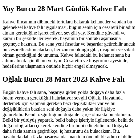
Yay Burcu 28 Mart Günlük Kahve Falı
Kahve fincanının dibindeki tortulara bakarak kehanetler yapılan bu
geleneksel kahve falı uygulaması, bugün senin için cesaretli bir adım
atman gerektiğine işaret ediyor, sevgili yay. Kendine güvenli ve
kararlı bir şekilde ilerleyerek, hayatının bir sonraki aşamasına
geçmeye hazırsın. Bu sana yeni fırsatlar ve başarılar getirebilir ancak
bu cesaretli adımı atarken, her zaman olduğu gibi, disiplinli ve sabırlı
olman gerektiğini de unutma. Kahve falındaki bu kehanet sana bu
adımı atmak için ilham veriyor. Cesaretin ve hoşgörün sayesinde,
hedeflerine ulaşmanın önünde hiçbir engel olmayacak.
Oğlak Burcu 28 Mart 2023 Kahve Falı
Bugün kahve falı sana, başarıya giden yolda doğaya daha fazla
önem vermen gerektiğini hatırlatıyor sevgili Oğlak. Hayatında
ilerlemek için yapman gereken bazı değişiklikler var ve bu
değişikliklerin bazıları seni doğayla daha yakın bir ilişkiye
götürebilir. Kendi özgürlüğünü doğa ile iç içe olmakta bulabilirsin.
Belki bir yürüyüş yaparak, belki bahçe işleriyle ilgilenerek, belki de
doğa fotoğrafları çekerek kendine bir hobi edinebilirsin. Doğayla
daha fazla zaman geçirdikçe, iç huzurunu da bulacaksın. Bu,
hayatında daha fazla başarıya ulaşman için önemli bir adım olabilir.