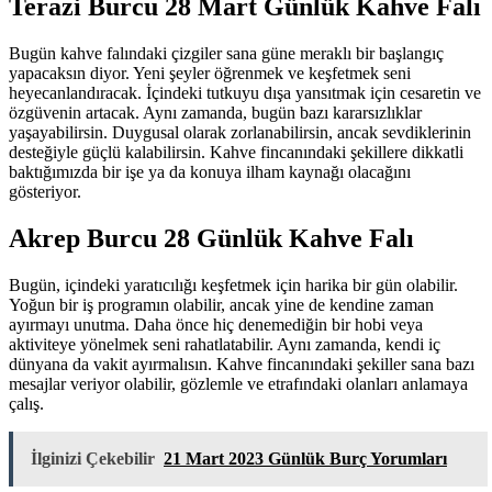
Terazi Burcu 28 Mart Günlük Kahve Falı
Bugün kahve falındaki çizgiler sana güne meraklı bir başlangıç
yapacaksın diyor. Yeni şeyler öğrenmek ve keşfetmek seni
heyecanlandıracak. İçindeki tutkuyu dışa yansıtmak için cesaretin ve
özgüvenin artacak. Aynı zamanda, bugün bazı kararsızlıklar
yaşayabilirsin. Duygusal olarak zorlanabilirsin, ancak sevdiklerinin
desteğiyle güçlü kalabilirsin. Kahve fincanındaki şekillere dikkatli
baktığımızda bir işe ya da konuya ilham kaynağı olacağını
gösteriyor.
Akrep Burcu 28 Günlük Kahve Falı
Bugün, içindeki yaratıcılığı keşfetmek için harika bir gün olabilir.
Yoğun bir iş programın olabilir, ancak yine de kendine zaman
ayırmayı unutma. Daha önce hiç denemediğin bir hobi veya
aktiviteye yönelmek seni rahatlatabilir. Aynı zamanda, kendi iç
dünyana da vakit ayırmalısın. Kahve fincanındaki şekiller sana bazı
mesajlar veriyor olabilir, gözlemle ve etrafındaki olanları anlamaya
çalış.
İlginizi Çekebilir
21 Mart 2023 Günlük Burç Yorumları