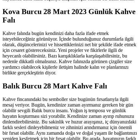
Kova Burcu 28 Mart 2023 Günlük Kahve
Falı
Kahve falında bugün kendinizi daha fazla ifade etmek
isteyebileceğiniz görünüyor. İçinde bulunduğunuz durumlarla ilgili
olarak, düşüncelerinizi ve hissettiklerinizi net bir şekilde ifade etmek
için cesaret göstereceksiniz. Yeni projeler ve fikirlerle ilgili de
heyecanlı olabilirsiniz. Bazı karışıklıklarla karşılaşabilirsiniz, bu
nedenle dikkatli olmalısınız. Kahve falınızda görünen çizgiler size
yardımcı olabilecek kişilerle iletişim halinde kalın ve planlarınızı
birlikte gerçekleştirin diyor.
Balık Burcu 28 Mart Kahve Falı
Kahve fincanındaki bu semboller size bugünün fırsatlarıyla ilgili
mesaj veriyor. Bugün, kendinize zaman ayırmanız gereken bir gün
olabilir sevgili Balık burcu insanı. Yoğun iş temposu ve günlük
hayatın koşturması sizi yorabilir. Kendinize zaman ayırıp ruhunuzu
dinlendirebilirsiniz. Bu sakinlik ve huzur arayışınız, iç dünyanızdaki
farklı sesleri dinleyebilmeniz ve zihninizi arındırmanız için önemli
bir fırsat olabilir. Aynı zamanda doğa ve doğal yaşam ile bağlantınızı
yeniden keşfetmek için bir fırsat olabilir. Bu arada, hayatınızın farklı