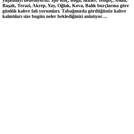
yaşatmayı hedefliyoruz. İşte Koç, Boğa, İkizler, Yengeç, Aslan,
Başak, Terazi, Akrep, Yay, Oğlak, Kova, Balık burçlarına göre
günlük kahve falı yorumları. Tabağınızda gördüğünüz kahve
kalıntıları size bugün neler beklediğinizi anlatıyor…