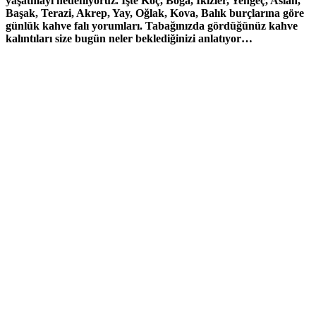
yaşatmayı hedefliyoruz. İşte Koç, Boğa, İkizler, Yengeç, Aslan,
Başak, Terazi, Akrep, Yay, Oğlak, Kova, Balık burçlarına göre
günlük kahve falı yorumları. Tabağınızda gördüğünüz kahve
kalıntıları size bugün neler beklediğinizi anlatıyor…