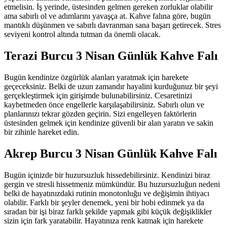
etmelisin. İş yerinde, üstesinden gelmen gereken zorluklar olabilir
ama sabırlı ol ve adımlarını yavaşça at. Kahve falına göre, bugün
mantıklı düşünmen ve sabırlı davranman sana başarı getirecek. Stres
seviyeni kontrol altında tutman da önemli olacak.
Terazi Burcu 3 Nisan Günlük Kahve Falı
Bugün kendinize özgürlük alanları yaratmak için harekete
geçeceksiniz. Belki de uzun zamandır hayalini kurduğunuz bir şeyi
gerçekleştirmek için girişimde bulunabilirsiniz. Cesaretinizi
kaybetmeden önce engellerle karşılaşabilirsiniz. Sabırlı olun ve
planlarınızı tekrar gözden geçirin. Sizi engelleyen faktörlerin
üstesinden gelmek için kendinize güvenli bir alan yaratın ve sakin
bir zihinle hareket edin.
Akrep Burcu 3 Nisan Günlük Kahve Falı
Bugün içinizde bir huzursuzluk hissedebilirsiniz. Kendinizi biraz
gergin ve stresli hissetmeniz mümkündür. Bu huzursuzluğun nedeni
belki de hayatınızdaki rutinin monotonluğu ve değişimin ihtiyacı
olabilir. Farklı bir şeyler denemek, yeni bir hobi edinmek ya da
sıradan bir işi biraz farklı şekilde yapmak gibi küçük değişiklikler
sizin için fark yaratabilir. Hayatınıza renk katmak için harekete