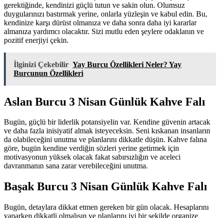
gerektiğinde, kendinizi güçlü tutun ve sakin olun. Olumsuz
duygularınızı bastırmak yerine, onlarla yüzleşin ve kabul edin. Bu,
kendinize karşı dürüst olmanıza ve daha sonra daha iyi kararlar
almanıza yardımcı olacaktır. Sizi mutlu eden şeylere odaklanın ve
pozitif enerjiyi çekin.
İlginizi Çekebilir
Yay Burcu Özellikleri Neler? Yay
Burcunun Özellikleri
Aslan Burcu 3 Nisan Günlük Kahve Falı
Bugün, güçlü bir liderlik potansiyelin var. Kendine güvenin artacak
ve daha fazla inisiyatif almak isteyeceksin. Seni kıskanan insanların
da olabileceğini unutma ve planlarını dikkatle düşün. Kahve falına
göre, bugün kendine verdiğin sözleri yerine getirmek için
motivasyonun yüksek olacak fakat sabırsızlığın ve aceleci
davranmanın sana zarar verebileceğini unutma.
Başak Burcu 3 Nisan Günlük Kahve Falı
Bugün, detaylara dikkat etmen gereken bir gün olacak. Hesaplarını
yaparken dikkatli olmalısın ve planlarını iyi bir şekilde organize