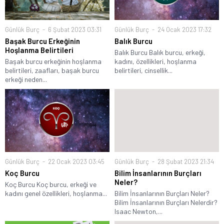
Günlük Burç
6 Şubat 2023 03:31
Günlük Burç
24 Ocak 2023 17:32
Başak Burcu Erkeğinin
Balık Burcu
Hoşlanma Belirtileri
Balık Burcu Balık burcu, erkeği,
Başak burcu erkeğinin hoşlanma
kadını, özellikleri, hoşlanma
belirtileri, zaafları, başak burcu
belirtileri, cinsellik...
erkeği neden...
Günlük Burç
22 Ocak 2023 03:45
Günlük Burç
28 Şubat 2023 21:34
Koç Burcu
Bilim İnsanlarının Burçları
Neler?
Koç Burcu Koç burcu, erkeği ve
kadını genel özellikleri, hoşlanma...
Bilim İnsanlarının Burçları Neler?
Bilim İnsanlarının Burçları Nelerdir?
Isaac Newton,...