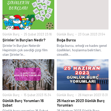
Günlük Burç
25 Şubat 2023 23:16
Günlük Burç
23 Ocak 2023 21:54
Şirinler’in Burçları Nedir?
Boğa Burcu
Şirinler’in Burçları Nelerdir
Boğa burcu, erkeği ve kadını genel
Hepimizin çok sevdiği çizgi film
özellikleri, hoşlanma belirtileri,
olan Şirinler’in...
cinsellik...
Günlük Burç
15 Şubat 2023 15:34
Günlük Burç
26 Haziran 2023 13:31
Günlük Burç Yorumları 16
25 Haziran 2023 Günlük Burç
Şubat
Yorumları
Günlük burç yorumları 16 Şubat,
25 Haziran 2023 Günlük Burç