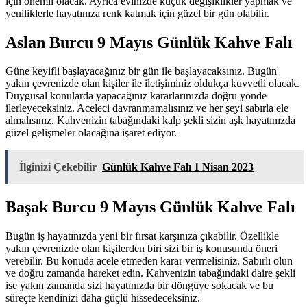
için önemli olacak. Ayrıca evinizde küçük değişiklikler yapmak ve
yeniliklerle hayatınıza renk katmak için güzel bir gün olabilir.
Aslan Burcu 9 Mayıs Günlük Kahve Falı
Güne keyifli başlayacağınız bir gün ile başlayacaksınız. Bugün
yakın çevrenizde olan kişiler ile iletişiminiz oldukça kuvvetli olacak.
Duygusal konularda yapacağınız kararlarınızda doğru yönde
ilerleyeceksiniz. Aceleci davranmamalısınız ve her şeyi sabırla ele
almalısınız. Kahvenizin tabağındaki kalp şekli sizin aşk hayatınızda
güzel gelişmeler olacağına işaret ediyor.
İlginizi Çekebilir
Günlük Kahve Falı 1 Nisan 2023
Başak Burcu 9 Mayıs Günlük Kahve Falı
Bugün iş hayatınızda yeni bir fırsat karşınıza çıkabilir. Özellikle
yakın çevrenizde olan kişilerden biri sizi bir iş konusunda öneri
verebilir. Bu konuda acele etmeden karar vermelisiniz. Sabırlı olun
ve doğru zamanda hareket edin. Kahvenizin tabağındaki daire şekli
ise yakın zamanda sizi hayatınızda bir döngüye sokacak ve bu
süreçte kendinizi daha güçlü hissedeceksiniz.