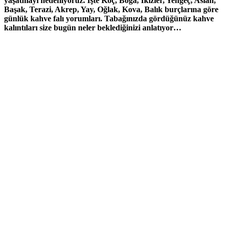
yaşatmayı hedefliyoruz. İşte Koç, Boğa, İkizler, Yengeç, Aslan,
Başak, Terazi, Akrep, Yay, Oğlak, Kova, Balık burçlarına göre
günlük kahve falı yorumları. Tabağınızda gördüğünüz kahve
kalıntıları size bugün neler beklediğinizi anlatıyor…