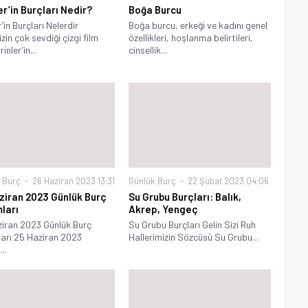
er’in Burçları Nedir?
Boğa Burcu
r’in Burçları Nelerdir
Boğa burcu, erkeği ve kadını genel
zin çok sevdiği çizgi film
özellikleri, hoşlanma belirtileri,
inler’in...
cinsellik...
 Burç
26 Haziran 2023 13:31
Günlük Burç
22 Şubat 2023 04:06
ziran 2023 Günlük Burç
Su Grubu Burçları: Balık,
ları
Akrep, Yengeç
iran 2023 Günlük Burç
Su Grubu Burçları Gelin Sizi Ruh
arı 25 Haziran 2023
Hallerimizin Sözcüsü Su Grubu...
..