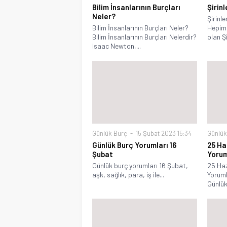
Bilim İnsanlarının Burçları
Şirinl
Neler?
Şirinle
Bilim İnsanlarının Burçları Neler?
Hepimi
Bilim İnsanlarının Burçları Nelerdir?
olan Şir
Isaac Newton,...
Günlük Burç
15 Şubat 2023 15:34
Günlük
Günlük Burç Yorumları 16
25 Ha
Şubat
Yorum
Günlük burç yorumları 16 Şubat,
25 Haz
aşk, sağlık, para, iş ile...
Yoruml
Günlük.