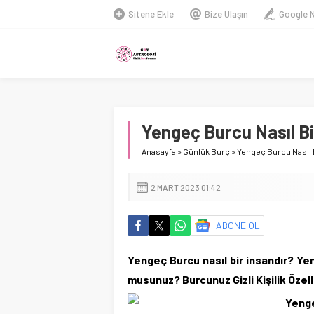
Sitene Ekle
Bize Ulaşın
Google 
Yengeç Burcu Nasıl Bi
Anasayfa
»
Günlük Burç
»
Yengeç Burcu Nasıl B
2 MART 2023 01:42
ABONE OL
Yengeç Burcu nasıl bir insandır? Yen
musunuz? Burcunuz Gizli Kişilik Özell