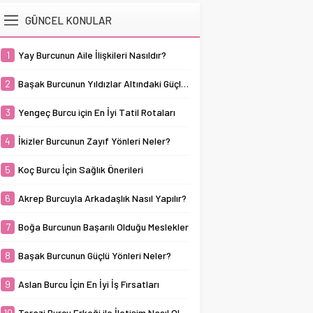
bir ilişki geliştirilebilir. Bu
burcunun başarılı olduğu
kuşağının en titiz ve
burç sadık,...
GÜNCEL KONULAR
meslekler arasında,
düzenli burçlarından biri
sabır, disiplin ve
olarak tanınır. Başak
kararlılık gerektiren
burcunun güçlü yönleri
1
Yay Burcunun Aile İlişkileri Nasıldır?
alanlar öne çıkar. Boğa
arasında öne çıkan en
burçları, doğal olarak...
belirgin özellikleri, işine
2
Başak Burcunun Yıldızlar Altındaki Güçlü Yanları
olan bağlılığı
mükemmeliyetçilik
3
Yengeç Burcu için En İyi Tatil Rotaları
anlayışı ve her şeyin...
4
İkizler Burcunun Zayıf Yönleri Neler?
5
Koç Burcu İçin Sağlık Önerileri
6
Akrep Burcuyla Arkadaşlık Nasıl Yapılır?
7
Boğa Burcunun Başarılı Olduğu Meslekler
8
Başak Burcunun Güçlü Yönleri Neler?
9
Aslan Burcu İçin En İyi İş Fırsatları
10
Terazi Burcu Erkeği ile İletişim Nasıl Olmalı?