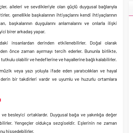
er, aileleri ve sevdikleriyle olan güçlü duygusal bağlarıyla
irler, genellikle başkalarının ihtiyaçlarını kendi ihtiyaçlarının
arı, başkalarının duygularını anlamalarını ve onlarla ilişki
yici birer arkadaş yapar.
daki insanlardan derinden etkilenebilirler. Doğal olarak
eden önce zaman ayırmayı tercih ederler. Bununla birlikte,
utkulu olabilir ve hedeflerine ve hayallerine bağlı kalabilirler.
 müzik veya yazı yoluyla ifade eden yaratıcılıkları ve hayal
şı derin bir takdirleri vardır ve uyumlu ve huzurlu ortamlara
u
li ve besleyici ortaklardır. Duygusal bağa ve yakınlığa değer
ilirler. Yengeçler oldukça sezgiseldir. Eşlerinin ne zaman
u hissedebilirler.