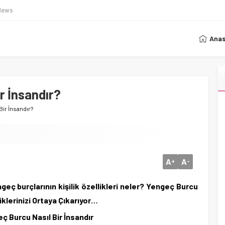
News
Anas
r İnsandır?
ir İnsandır?
A
A
+
-
geç burçlarının kişilik özellikleri neler? Yengeç Burcu
iklerinizi Ortaya Çıkarıyor…