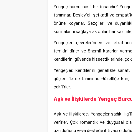
Yengeç burcu nasıl bir insandır? Yengeçl
tanınırlar. Besleyici, şefkatli ve empatikt
önüne koyarlar. Sezgileri ve duyarlılıkl
kurmalarını sağlayarak onları harika dinle
Yengeçler çevrelerinden ve etrafların
temkinlidirler ve önemli kararlar verm
kendilerini güvende hissettiklerinde, çok t
Yengeçler, kendilerini genellikle sanat,
güçleri ile de tanınırlar. Güzelliğe kar
çekilirler.
Aşk ve İlişkilerde Yengeç Burc
Aşk ve ilişkilerde, Yengeçler sadık, ilgi
verirler. Çok romantik ve duygusal olab
üzüldüğünü veya desteğe ihtiyacı olduğun