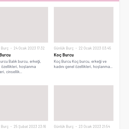
 Burç
24 Ocak 2023 17:32
Günlük Burç
22 Ocak 2023 03:45
 Burcu
Koç Burcu
Burcu Balık burcu, erkeği,
Koç Burcu Koç burcu, erkeği ve
, özellikleri, hoşlanma
kadını genel özellikleri, hoşlanma...
eri, cinsellik...
 Burç
25 Şubat 2023 23:16
Günlük Burç
23 Ocak 2023 21:54