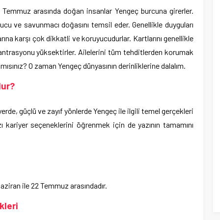
22 Temmuz arasında doğan insanlar Yengeç burcuna girerler.
cu ve savunmacı doğasını temsil eder. Genellikle duyguları
rına karşı çok dikkatli ve koruyucudurlar. Kartlarını genellikle
santrasyonu yüksektirler. Ailelerini tüm tehditlerden korumak
r mısınız? O zaman Yengeç dünyasının derinliklerine dalalım.
lur?
iyerde, güçlü ve zayıf yönlerde Yengeç ile ilgili temel gerçekleri
zı kariyer seçeneklerini öğrenmek için de yazının tamamını
Haziran ile 22 Temmuz arasındadır.
kleri