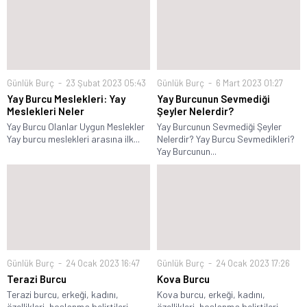
Günlük Burç
23 Şubat 2023 05:43
Günlük Burç
6 Mart 2023 01:27
Yay Burcu Meslekleri: Yay
Yay Burcunun Sevmediği
Meslekleri Neler
Şeyler Nelerdir?
Yay Burcu Olanlar Uygun Meslekler
Yay Burcunun Sevmediği Şeyler
Yay burcu meslekleri arasına ilk...
Nelerdir? Yay Burcu Sevmedikleri?
Yay Burcunun...
Günlük Burç
24 Ocak 2023 16:47
Günlük Burç
24 Ocak 2023 17:26
Terazi Burcu
Kova Burcu
Terazi burcu, erkeği, kadını,
Kova burcu, erkeği, kadını,
özellikleri, hoşlanma belirtileri,
özellikleri, hoşlanma belirtileri,