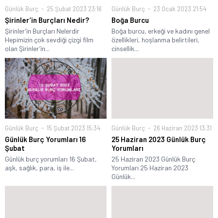
Günlük Burç
25 Şubat 2023 23:16
Günlük Burç
23 Ocak 2023 21:54
Şirinler’in Burçları Nedir?
Boğa Burcu
Şirinler’in Burçları Nelerdir
Boğa burcu, erkeği ve kadını genel
Hepimizin çok sevdiği çizgi film
özellikleri, hoşlanma belirtileri,
olan Şirinler’in...
cinsellik...
Günlük Burç
15 Şubat 2023 15:34
Günlük Burç
26 Haziran 2023 13:31
Günlük Burç Yorumları 16
25 Haziran 2023 Günlük Burç
Şubat
Yorumları
Günlük burç yorumları 16 Şubat,
25 Haziran 2023 Günlük Burç
aşk, sağlık, para, iş ile...
Yorumları 25 Haziran 2023
Günlük...