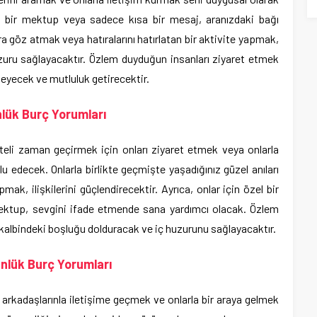
 bir mektup veya sadece kısa bir mesaj, aranızdaki bağı
ra göz atmak veya hatıralarını hatırlatan bir aktivite yapmak,
huzuru sağlayacaktır. Özlem duyduğun insanları ziyaret etmek
leyecek ve mutluluk getirecektir.
ük Burç Yorumları
iteli zaman geçirmek için onları ziyaret etmek veya onlarla
 edecek. Onlarla birlikte geçmişte yaşadığınız güzel anıları
mak, ilişkilerini güçlendirecektir. Ayrıca, onlar için özel bir
ektup, sevgini ifade etmende sana yardımcı olacak. Özlem
kalbindeki boşluğu dolduracak ve iç huzurunu sağlayacaktır.
nlük Burç Yorumları
n arkadaşlarınla iletişime geçmek ve onlarla bir araya gelmek