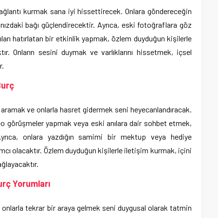
ağlantı kurmak sana iyi hissettirecek. Onlara göndereceğin
nızdaki bağı güçlendirecektir. Ayrıca, eski fotoğraflara göz
ları hatırlatan bir etkinlik yapmak, özlem duyduğun kişilerle
ır. Onların sesini duymak ve varlıklarını hissetmek, içsel
r.
Burç
nı aramak ve onlarla hasret gidermek seni heyecanlandıracak.
eo görüşmeler yapmak veya eski anılara dair sohbet etmek,
 Ayrıca, onlara yazdığın samimi bir mektup veya hediye
ı olacaktır. Özlem duyduğun kişilerle iletişim kurmak, içini
ağlayacaktır.
rç Yorumları
 onlarla tekrar bir araya gelmek seni duygusal olarak tatmin