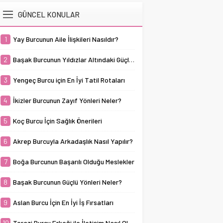
bir ilişki geliştirilebilir. Bu
burcunun başarılı olduğu
kuşağının en titiz ve
burç sadık,...
GÜNCEL KONULAR
meslekler arasında,
düzenli burçlarından biri
sabır, disiplin ve
olarak tanınır. Başak
kararlılık gerektiren
burcunun güçlü yönleri
1
Yay Burcunun Aile İlişkileri Nasıldır?
alanlar öne çıkar. Boğa
arasında öne çıkan en
burçları, doğal olarak...
belirgin özellikleri, işine
2
Başak Burcunun Yıldızlar Altındaki Güçlü Yanları
olan bağlılığı
mükemmeliyetçilik
3
Yengeç Burcu için En İyi Tatil Rotaları
anlayışı ve her şeyin...
4
İkizler Burcunun Zayıf Yönleri Neler?
5
Koç Burcu İçin Sağlık Önerileri
6
Akrep Burcuyla Arkadaşlık Nasıl Yapılır?
7
Boğa Burcunun Başarılı Olduğu Meslekler
8
Başak Burcunun Güçlü Yönleri Neler?
9
Aslan Burcu İçin En İyi İş Fırsatları
10
Terazi Burcu Erkeği ile İletişim Nasıl Olmalı?