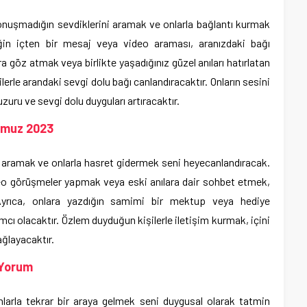
nuşmadığın sevdiklerini aramak ve onlarla bağlantı kurmak
in içten bir mesaj veya video araması, aranızdaki bağı
ra göz atmak veya birlikte yaşadığınız güzel anıları hatırlatan
erle arandaki sevgi dolu bağı canlandıracaktır. Onların sesini
zuru ve sevgi dolu duyguları artıracaktır.
mmuz 2023
nı aramak ve onlarla hasret gidermek seni heyecanlandıracak.
eo görüşmeler yapmak veya eski anılara dair sohbet etmek,
 Ayrıca, onlara yazdığın samimi bir mektup veya hediye
ı olacaktır. Özlem duyduğun kişilerle iletişim kurmak, içini
ağlayacaktır.
 Yorum
larla tekrar bir araya gelmek seni duygusal olarak tatmin