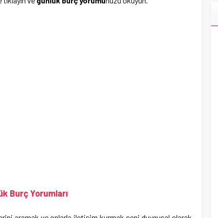
 tıklayın ve
günlük burç
yorumu
nuzu okuyun.
k Burç Yorumları
rini aramak ve onlarla iletişim kurmak seni duygusal olarak