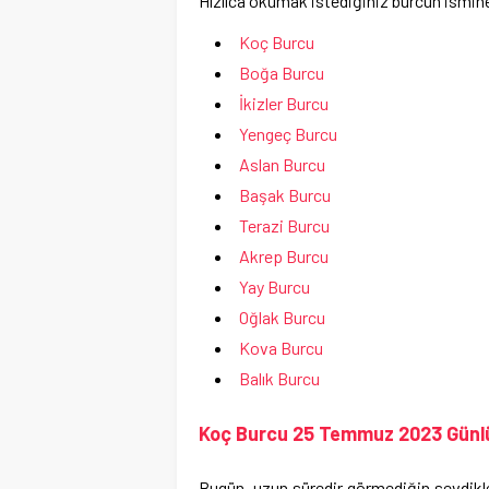
Hızlıca okumak istediğiniz burcun ismine
Koç Burcu
Boğa Burcu
İkizler Burcu
Yengeç Burcu
Aslan Burcu
Başak Burcu
Terazi Burcu
Akrep Burcu
Yay Burcu
Oğlak Burcu
Kova Burcu
Balık Burcu
Koç Burcu 25 Temmuz 2023 Günlü
Bugün, uzun süredir görmediğin sevdikle