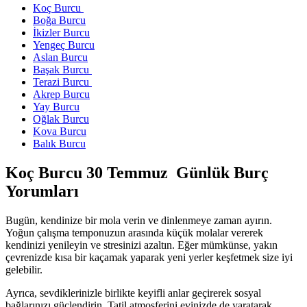
Koç Burcu
Boğa Burcu
İkizler Burcu
Yengeç Burcu
Aslan Burcu
Başak Burcu
Terazi Burcu
Akrep Burcu
Yay Burcu
Oğlak Burcu
Kova Burcu
Balık Burcu
Koç Burcu 30 Temmuz Günlük Burç
Yorumları
Bugün, kendinize bir mola verin ve dinlenmeye zaman ayırın.
Yoğun çalışma temponuzun arasında küçük molalar vererek
kendinizi yenileyin ve stresinizi azaltın. Eğer mümkünse, yakın
çevrenizde kısa bir kaçamak yaparak yeni yerler keşfetmek size iyi
gelebilir.
Ayrıca, sevdiklerinizle birlikte keyifli anlar geçirerek sosyal
bağlarınızı güçlendirin. Tatil atmosferini evinizde de yaratarak