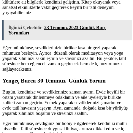
kültürlere ait bilgilerle kendinizi geliştirin. Kitap okuyarak veya
sanatsal etkinliklerle vakit geçirerek keyifli bir tatil deneyimi
yaşayabilirsiniz.
İlginizi Çekebilir
23 Temmuz 2023 Günlük Burç
Yorumları
Eğer mümkünse, sevdiklerinizle birlikte kısa bir gezi yaparak
ruhunuzu besleyin. Ayrıca, düzenli olarak meditasyon veya yoga
yaparak zihninizi sakinleştirin ve stresinizi azaltın. Bu şekilde, tatil
süresince hem eğlenceli zaman geçirecek hem de iç huzurunuzu
sağlayacaksınız.
Yengeç Burcu 30 Temmuz Günlük Yorum
Bugün, kendinize ve sevdiklerinize zaman ayırın. Evde keyifli bir
ortam yaratarak dinlenmeye odaklanın ve aile üyeleriyle birlikte
kaliteli zaman geçirin. Yemek yaparak sevdiklerinizi şımartın ve
evde tatil havasını yaşayın. Aynı zamanda, doğada kısa bir yürüyüş
yaparak zihninizi boşaltın ve stresinizi azaltın.
Eğer mümkünse, sevdiğiniz bir hobiyle ilgilenerek kendinizi mutlu
hissedin. Tatil süresince duygusal ihtiyaçlarınıza dikkat edin ve iç