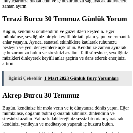
ihtiyaçlarınıza dikkat edin ve iç huzurunuzu sağlayacak aktivitelere
zaman ayırın.
Terazi Burcu 30 Temmuz Günlük Yorum
Bugün, kendinizi ödüllendirin ve güzellikleri keşfedin. Eğer
mümkünse, sevdiğiniz biriyle keyifli bir tatil planı yapın ve romantik
anlar yaşayın. Ayrıca, sanatsal etkinliklere katılarak ruhunuzu
besleyin ve yeni deneyimlere açık olun. Kendinize zaman ayırarak
iç huzurunuzu bulun ve stresinizi azaltın. Tatil süresince, sevdiğiniz
müzikleri dinleyerek keyifli anlar geçirin ve dans ederek enerjinizi
artırın.
İlginizi Çekebilir
1 Mart 2023 Günlük Burç Yorumları
Akrep Burcu 30 Temmuz
Bugün, kendinize bir mola verin ve iç dünyanıza dönüş yapın. Eğer
mümkünse, doğanın tadını çıkararak zihninizi dinlendirin ve
stresinizi azaltın. Yalnız kalabileceğiniz sessiz bir ortam yaratarak
kendinizi yenileyin ve meditasyon yaparak iç huzuru bulun.