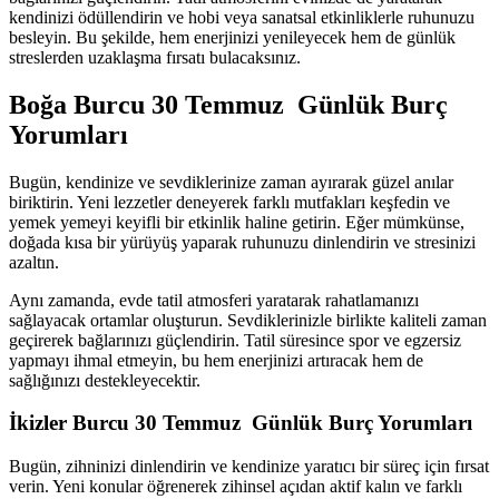
kendinizi ödüllendirin ve hobi veya sanatsal etkinliklerle ruhunuzu
besleyin. Bu şekilde, hem enerjinizi yenileyecek hem de günlük
streslerden uzaklaşma fırsatı bulacaksınız.
Boğa Burcu 30 Temmuz Günlük Burç
Yorumları
Bugün, kendinize ve sevdiklerinize zaman ayırarak güzel anılar
biriktirin. Yeni lezzetler deneyerek farklı mutfakları keşfedin ve
yemek yemeyi keyifli bir etkinlik haline getirin. Eğer mümkünse,
doğada kısa bir yürüyüş yaparak ruhunuzu dinlendirin ve stresinizi
azaltın.
Aynı zamanda, evde tatil atmosferi yaratarak rahatlamanızı
sağlayacak ortamlar oluşturun. Sevdiklerinizle birlikte kaliteli zaman
geçirerek bağlarınızı güçlendirin. Tatil süresince spor ve egzersiz
yapmayı ihmal etmeyin, bu hem enerjinizi artıracak hem de
sağlığınızı destekleyecektir.
İkizler Burcu 30 Temmuz Günlük Burç Yorumları
Bugün, zihninizi dinlendirin ve kendinize yaratıcı bir süreç için fırsat
verin. Yeni konular öğrenerek zihinsel açıdan aktif kalın ve farklı