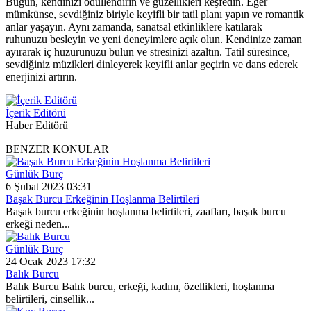
Bugün, kendinizi ödüllendirin ve güzellikleri keşfedin. Eğer
mümkünse, sevdiğiniz biriyle keyifli bir tatil planı yapın ve romantik
anlar yaşayın. Aynı zamanda, sanatsal etkinliklere katılarak
ruhunuzu besleyin ve yeni deneyimlere açık olun. Kendinize zaman
ayırarak iç huzurunuzu bulun ve stresinizi azaltın. Tatil süresince,
sevdiğiniz müzikleri dinleyerek keyifli anlar geçirin ve dans ederek
enerjinizi artırın.
İçerik Editörü
Haber Editörü
BENZER KONULAR
Günlük Burç
6 Şubat 2023 03:31
Başak Burcu Erkeğinin Hoşlanma Belirtileri
Başak burcu erkeğinin hoşlanma belirtileri, zaafları, başak burcu
erkeği neden...
Günlük Burç
24 Ocak 2023 17:32
Balık Burcu
Balık Burcu Balık burcu, erkeği, kadını, özellikleri, hoşlanma
belirtileri, cinsellik...